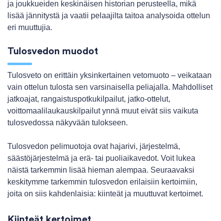
ja joukkueiden keskinäisen historian perusteella, mikä
lisää jännitystä ja vaatii pelaajilta taitoa analysoida ottelun
eri muuttujia.
Tulosvedon muodot
Tulosveto on erittäin yksinkertainen vetomuoto – veikataan
vain ottelun tulosta sen varsinaisella peliajalla. Mahdolliset
jatkoajat, rangaistuspotkukilpailut, jatko-ottelut,
voittomaalilaukauskilpailut ynnä muut eivät siis vaikuta
tulosvedossa näkyvään tulokseen.
Tulosvedon pelimuotoja ovat hajarivi, järjestelmä,
säästöjärjestelmä ja erä- tai puoliaikavedot. Voit lukea
näistä tarkemmin lisää hieman alempaa. Seuraavaksi
keskitymme tarkemmin tulosvedon erilaisiin kertoimiin,
joita on siis kahdenlaisia: kiinteät ja muuttuvat kertoimet.
Kiinteät kertoimet