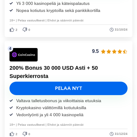
Yli 3 000 kasinopeliä ja käteispalautus
Nopea kotiutus kryptoilla sekä pankkikortilla
18+ | Pelaa vastuullisesti | Ehdot ja säännöt pätevät
31/10/24
2
0
9.5
200% Bonus 30 000 USD Asti + 50
Superkierrosta
PELAA NYT
Valtava talletusbonus ja viikoittaisia etuuksia
Kryptokasino välittömillä kotiutuksilla
Vedonlyönti ja yli 4 000 kasinopeliä
18+ | Pelaa vastuullisesti | Ehdot ja säännöt pätevät
31/12/24
2
0