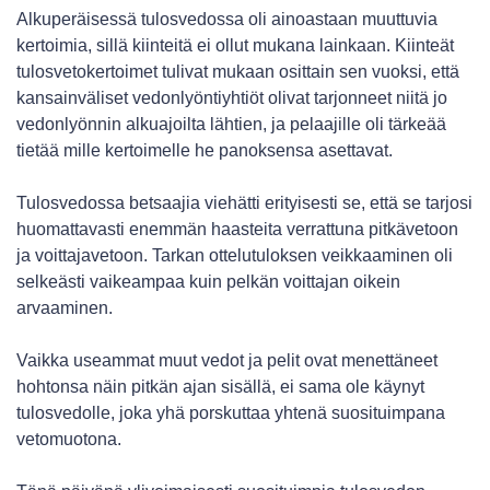
Alkuperäisessä tulosvedossa oli ainoastaan muuttuvia
kertoimia, sillä kiinteitä ei ollut mukana lainkaan. Kiinteät
tulosvetokertoimet tulivat mukaan osittain sen vuoksi, että
kansainväliset vedonlyöntiyhtiöt olivat tarjonneet niitä jo
vedonlyönnin alkuajoilta lähtien, ja pelaajille oli tärkeää
tietää mille kertoimelle he panoksensa asettavat.
Tulosvedossa betsaajia viehätti erityisesti se, että se tarjosi
huomattavasti enemmän haasteita verrattuna pitkävetoon
ja voittajavetoon. Tarkan ottelutuloksen veikkaaminen oli
selkeästi vaikeampaa kuin pelkän voittajan oikein
arvaaminen.
Vaikka useammat muut vedot ja pelit ovat menettäneet
hohtonsa näin pitkän ajan sisällä, ei sama ole käynyt
tulosvedolle, joka yhä porskuttaa yhtenä suosituimpana
vetomuotona.