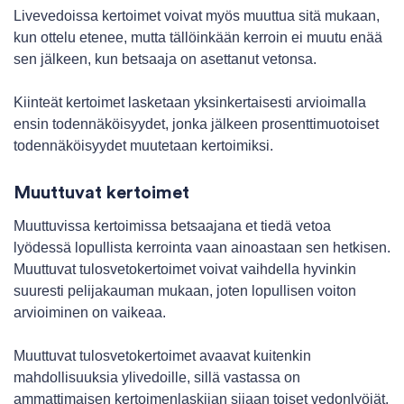
Livevedoissa kertoimet voivat myös muuttua sitä mukaan,
kun ottelu etenee, mutta tällöinkään kerroin ei muutu enää
sen jälkeen, kun betsaaja on asettanut vetonsa.
Kiinteät kertoimet lasketaan yksinkertaisesti arvioimalla
ensin todennäköisyydet, jonka jälkeen prosenttimuotoiset
todennäköisyydet muutetaan kertoimiksi.
Muuttuvat kertoimet
Muuttuvissa kertoimissa betsaajana et tiedä vetoa
lyödessä lopullista kerrointa vaan ainoastaan sen hetkisen.
Muuttuvat tulosvetokertoimet voivat vaihdella hyvinkin
suuresti pelijakauman mukaan, joten lopullisen voiton
arvioiminen on vaikeaa.
Muuttuvat tulosvetokertoimet avaavat kuitenkin
mahdollisuuksia ylivedoille, sillä vastassa on
ammattimaisen kertoimenlaskijan sijaan toiset vedonlyöjät.