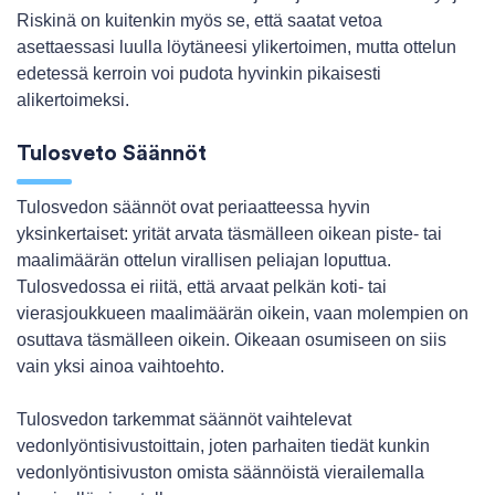
Riskinä on kuitenkin myös se, että saatat vetoa
asettaessasi luulla löytäneesi ylikertoimen, mutta ottelun
edetessä kerroin voi pudota hyvinkin pikaisesti
alikertoimeksi.
Tulosveto Säännöt
Tulosvedon säännöt ovat periaatteessa hyvin
yksinkertaiset: yrität arvata täsmälleen oikean piste- tai
maalimäärän ottelun virallisen peliajan loputtua.
Tulosvedossa ei riitä, että arvaat pelkän koti- tai
vierasjoukkueen maalimäärän oikein, vaan molempien on
osuttava täsmälleen oikein. Oikeaan osumiseen on siis
vain yksi ainoa vaihtoehto.
Tulosvedon tarkemmat säännöt vaihtelevat
vedonlyöntisivustoittain, joten parhaiten tiedät kunkin
vedonlyöntisivuston omista säännöistä vierailemalla