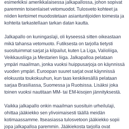
esimerkiksi amerikkalaisessa jalkapallossa, johon sopivat
paremmin toisenlaiset vetomuodot. Tulosveto kohteet ja
niiden kertoimet muodostetaan asiantuntijoiden toimesta ja
kohteita tarkastellaan tarkan datan kautta.
Jalkapallo on kuningaslaji, oli kyseessä sitten oikeastaan
mikä tahansa vetomuoto. Futiksesta on tarjolla tietysti
suosituimmat sarjat ja kilpailut, kuten La Liga, Valioliiga,
Veikkausliiga ja Mestarien liiga. Jalkapalloa pelataan
ympäri maailman, jonka vuoksi huippusarjoja on käynnissä
vuoden ympäri. Euroopan suuret sarjat ovat käynnissä
elokuusta toukokuuhun, kun taas keskikesällä pelataan
sarjaa Brasiliassa, Suomessa ja Ruotsissa. Lisäksi joka
toinen vuoksi nautitaan MM- tai EM-kisojen jännityksestä.
Vaikka jalkapallo onkin maailman suosituin urheilulaji,
ohittaa jääkiekko sen ylivoimaisesti täällä meidän
kotimaassamme. Itseasiassa tulosvetoon jääkiekko sopii
jopa jalkapalloa paremmin. Jääkiekosta tarjolla ovat