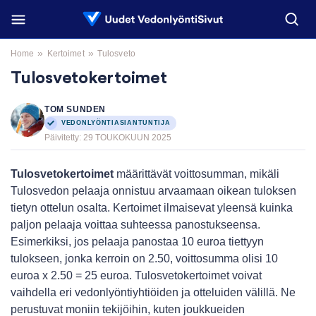
»
»
Home
Kertoimet
Tulosveto
Tulosvetokertoimet
TOM SUNDEN
VEDONLYÖNTIASIANTUNTIJA
Päivitetty:
29 TOUKOKUUN 2025
Tulosvetokertoimet
määrittävät voittosumman, mikäli
Tulosvedon pelaaja onnistuu arvaamaan oikean tuloksen
tietyn ottelun osalta. Kertoimet ilmaisevat yleensä kuinka
paljon pelaaja voittaa suhteessa panostukseensa.
Esimerkiksi, jos pelaaja panostaa 10 euroa tiettyyn
tulokseen, jonka kerroin on 2.50, voittosumma olisi 10
euroa x 2.50 = 25 euroa. Tulosvetokertoimet voivat
vaihdella eri vedonlyöntiyhtiöiden ja otteluiden välillä. Ne
perustuvat moniin tekijöihin, kuten joukkueiden