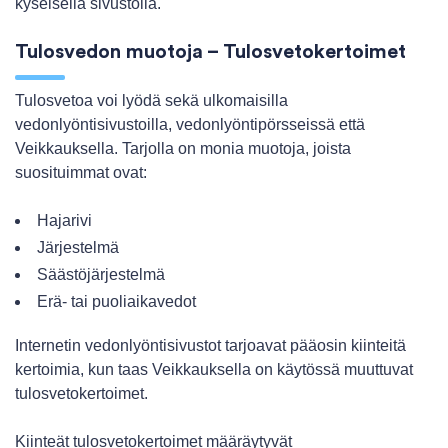
kyseisellä sivustolla.
Tulosvedon muotoja – Tulosvetokertoimet
Tulosvetoa voi lyödä sekä ulkomaisilla
vedonlyöntisivustoilla, vedonlyöntipörsseissä että
Veikkauksella. Tarjolla on monia muotoja, joista
suosituimmat ovat:
Hajarivi
Järjestelmä
Säästöjärjestelmä
Erä- tai puoliaikavedot
Internetin vedonlyöntisivustot tarjoavat pääosin kiinteitä
kertoimia, kun taas Veikkauksella on käytössä muuttuvat
tulosvetokertoimet.
Kiinteät tulosvetokertoimet määräytyvät