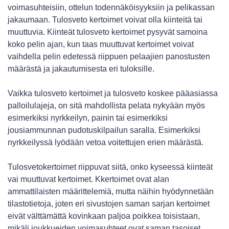
voimasuhteisiin, ottelun todennäköisyyksiin ja pelikassan
jakaumaan. Tulosveto kertoimet voivat olla kiinteitä tai
muuttuvia. Kiinteät tulosveto kertoimet pysyvät samoina
koko pelin ajan, kun taas muuttuvat kertoimet voivat
vaihdella pelin edetessä riippuen pelaajien panostusten
määrästä ja jakautumisesta eri tuloksille.
Vaikka tulosveto kertoimet ja tulosveto koskee pääasiassa
palloilulajeja, on sitä mahdollista pelata nykyään myös
esimerkiksi nyrkkeilyn, painin tai esimerkiksi
jousiammunnan pudotuskilpailun saralla. Esimerkiksi
nyrkkeilyssä lyödään vetoa voitettujen erien määrästä.
Tulosvetokertoimet riippuvat siitä, onko kyseessä kiinteät
vai muuttuvat kertoimet. Kkertoimet ovat alan
ammattilaisten määrittelemiä, mutta näihin hyödynnetään
tilastotietoja, joten eri sivustojen saman sarjan kertoimet
eivät välttämättä kovinkaan paljoa poikkea toisistaan,
mikäli joukkueiden voimasuhteet ovat saman tasoiset.