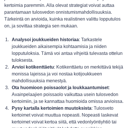
kertoimia paremmin. Alla olevat strategiat voivat auttaa
parantamaan tulosvedon onnistumismahdollisuuksia.
Tärkeintä on arvioida, kuinka realistinen valittu lopputulos
on, ja sovittaa strategia sen mukaan.
Analysoi joukkueiden historiaa
: Tarkastele
joukkueiden aikaisempia kohtaamisia ja niiden
lopputuloksia. Tämä voi antaa vihjeitä tulevasta ottelun
tuloksesta.
Arvioi kotikenttäetu
: Kotikenttäetu on merkittävä tekijä
monissa lajeissa ja voi nostaa kotijoukkueen
mahdollisuuksia menestyä.
Ota huomioon poissaolot ja loukkaantumiset
:
Avainpelaajien poissaolo vaikuttaa usein tulosvedon
kertoimiin, ja se kannattaa huomioida omissa arvioissa.
Pysy kartalla kertoimien muutoksista
: Tulosveto
kertoimet voivat muuttua nopeasti. Nopeasti laskevat
kertoimet voivat kertoa siitä, että vedonlyöntiyhtiö tai