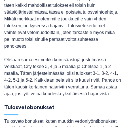
täten kaikki mahdolliset tulokset eli toisin kuin
säästöjärjestelmässä, tässä ei poisteta tulosvaihtoehtoja.
Mikäli merkkaat molemmille joukkueille vain yhden
tuloksen, on kyseessä hajarivi. Tulosvetokertoimet
vaihtelevat vetomuodoittain, joten tarkastele myös mikä
pelimuoto toisi sinulle parhaat voitot suhteessa
panokseesi.
Otetaan sama esimerkki kuin säästöjärjestelmässä.
Veikkaat, City tekee 3, 4 ja 5 maalia ja Chelsea 1 ja 2
maalia. Täten järjestelmässäsi olisi tulokset 3-1, 3-2, 4-1,
4-2, 5-1 ja 5-2. Kaikkiaan pelaisit siis kuusi riviä. Panos on
täten kuusinkertainen hajariviin verrattuna. Samaa asiaa
ajaa, jos lyöt vetoa kuudesta yksittäisestä hajarivistä.
Tulosvetobonukset
Tulosveto bonukset, kuten muutkin vedonlyöntibonukset