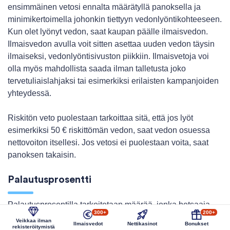
ensimmäinen vetosi ennalta määrätyllä panoksella ja
minimikertoimella johonkin tiettyyn vedonlyöntikohteeseen.
Kun olet lyönyt vedon, saat kaupan päälle ilmaisvedon.
Ilmaisvedon avulla voit sitten asettaa uuden vedon täysin
ilmaiseksi, vedonlyöntisivuston piikkiin. Ilmaisvetoja voi
olla myös mahdollista saada ilman talletusta joko
tervetuliaislahjaksi tai esimerkiksi erilaisten kampanjoiden
yhteydessä.
Riskitön veto puolestaan tarkoittaa sitä, että jos lyöt
esimerkiksi 50 € riskittömän vedon, saat vedon osuessa
nettovoiton itsellesi. Jos vetosi ei puolestaan voita, saat
panoksen takaisin.
Palautusprosentti
Palautusprosentilla tarkoitetaan määrää, jonka betsaaja
300+
200+
saa teoreettisessa tapauksessa takaisin. Muuttuvan
Veikkaa ilman
Ilmaisvedot
Nettikasinot
Bonukset
rekisteröitymistä
kertoimen tulosvedossa palautusprosentti on täsmälleen