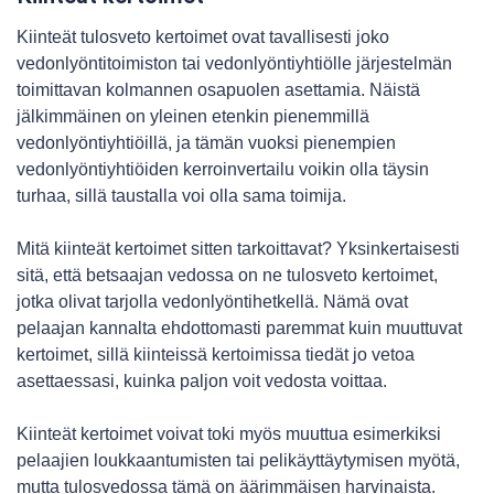
Kiinteät tulosveto kertoimet ovat tavallisesti joko
vedonlyöntitoimiston tai vedonlyöntiyhtiölle järjestelmän
toimittavan kolmannen osapuolen asettamia. Näistä
jälkimmäinen on yleinen etenkin pienemmillä
vedonlyöntiyhtiöillä, ja tämän vuoksi pienempien
vedonlyöntiyhtiöiden kerroinvertailu voikin olla täysin
turhaa, sillä taustalla voi olla sama toimija.
Mitä kiinteät kertoimet sitten tarkoittavat? Yksinkertaisesti
sitä, että betsaajan vedossa on ne tulosveto kertoimet,
jotka olivat tarjolla vedonlyöntihetkellä. Nämä ovat
pelaajan kannalta ehdottomasti paremmat kuin muuttuvat
kertoimet, sillä kiinteissä kertoimissa tiedät jo vetoa
asettaessasi, kuinka paljon voit vedosta voittaa.
Kiinteät kertoimet voivat toki myös muuttua esimerkiksi
pelaajien loukkaantumisten tai pelikäyttäytymisen myötä,
mutta tulosvedossa tämä on äärimmäisen harvinaista.