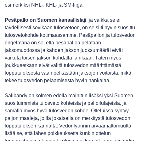
esimerkiksi NHL-, KHL- ja SM-liiga.
Pesäpallo on Suomen kansallislaji
, ja vaikka se ei
täydellisesti sovikaan tulosvetoon, on se silti hyvin suosittu
tulosvetokohde kotimaassamme. Pesäpallon ja tulosvedon
ongelmana on se, että pesäpalloa pelataan
jaksomuodossa ja kahden jakson juoksumäärät eivät
vaikuta toisen jakson kohdalla lainkaan. Täten myös
joukkueetkaan eivät välitä tulosvedon määrittämästä
lopputuloksesta vaan pelkästään jaksojen voitoista, mikä
tekee tulosvedon pelaamisesta hyvin hankalaa.
Salibandy on kolmen edellä mainitun lisäksi yksi Suomen
suosituimmista tulosveto kohteista ja palloilulajeista, ja
samalla myös hyvä tulosvedon kohde. Otteluissa syntyy
paljon maaleja, joilla jokaisella on merkitystä tulosvedon
lopputuloksen kannalta. Vedonlyönnin arvaamattomuutta
lisää se, että lähes poikkeuksetta kunkin ottelun
loppuvaiheessa tappiolla oleva joukkue ottaa maalivahdin