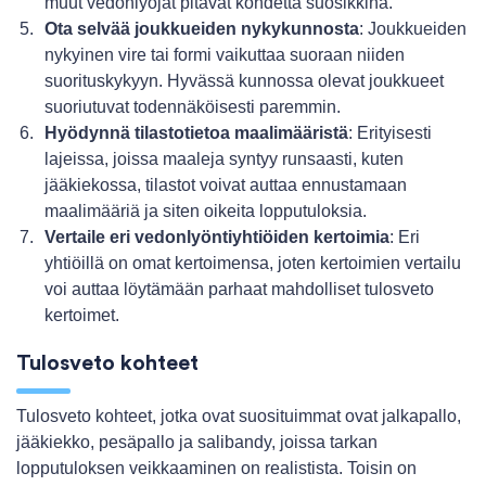
muut vedonlyöjät pitävät kohdetta suosikkina.
Ota selvää joukkueiden nykykunnosta
: Joukkueiden
nykyinen vire tai formi vaikuttaa suoraan niiden
suorituskykyyn. Hyvässä kunnossa olevat joukkueet
suoriutuvat todennäköisesti paremmin.
Hyödynnä tilastotietoa maalimääristä
: Erityisesti
lajeissa, joissa maaleja syntyy runsaasti, kuten
jääkiekossa, tilastot voivat auttaa ennustamaan
maalimääriä ja siten oikeita lopputuloksia.
Vertaile eri vedonlyöntiyhtiöiden kertoimia
: Eri
yhtiöillä on omat kertoimensa, joten kertoimien vertailu
voi auttaa löytämään parhaat mahdolliset tulosveto
kertoimet.
Tulosveto kohteet
Tulosveto kohteet, jotka ovat suosituimmat ovat jalkapallo,
jääkiekko, pesäpallo ja salibandy, joissa tarkan
lopputuloksen veikkaaminen on realistista. Toisin on