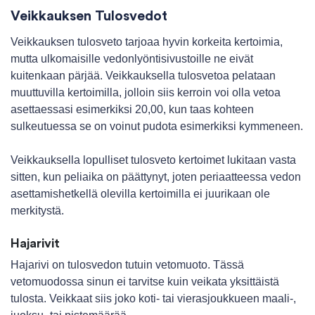
Veikkauksen Tulosvedot
Veikkauksen tulosveto tarjoaa hyvin korkeita kertoimia,
mutta ulkomaisille vedonlyöntisivustoille ne eivät
kuitenkaan pärjää. Veikkauksella tulosvetoa pelataan
muuttuvilla kertoimilla, jolloin siis kerroin voi olla vetoa
asettaessasi esimerkiksi 20,00, kun taas kohteen
sulkeutuessa se on voinut pudota esimerkiksi kymmeneen.
Veikkauksella lopulliset tulosveto kertoimet lukitaan vasta
sitten, kun peliaika on päättynyt, joten periaatteessa vedon
asettamishetkellä olevilla kertoimilla ei juurikaan ole
merkitystä.
Hajarivit
Hajarivi on tulosvedon tutuin vetomuoto. Tässä
vetomuodossa sinun ei tarvitse kuin veikata yksittäistä
tulosta. Veikkaat siis joko koti- tai vierasjoukkueen maali-,