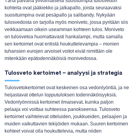
Tänä päivänä ylivoimaisesti suosituimpia tulosvedon
kohteita ovat jääkiekko ja jalkapallo, joista seuraavaksi
suosituimpina ovat pesäpallo ja salibandy. Nykyään
tulosvedosta on tarjolla myös moniveto, jossa pyritään siis
veikkaamaan oikein useamman kohteen tulos. Moniveto
on tulosvetoa huomattavasti hankalampi, mutta samalla
sen kertoimet ovat entistä houkuttelevampia – monien
tuhansien eurojen arvoiset voitot eivät nimittäin ole
mitenkään epätodennäköisiä monivedossa.
Tulosveto kertoimet – analyysi ja strategia
Tulosvetokertoimet ovat keskeinen osa vedonlyöntiä, ja ne
heijastavat ottelun lopputuloksen todennäköisyyksiä.
Vedonlyönnissä kertoimet ilmaisevat, kuinka paljon
pelaaja voi voittaa suhteessa panokseensa. Tulosveto
kertoimet vaihtelevat otteluiden, joukkueiden, pelaajien ja
muiden vaikuttavien tekijöiden mukaan. Suuren kertoimen
kohteet voivat olla houkuttelevia, mutta niiden