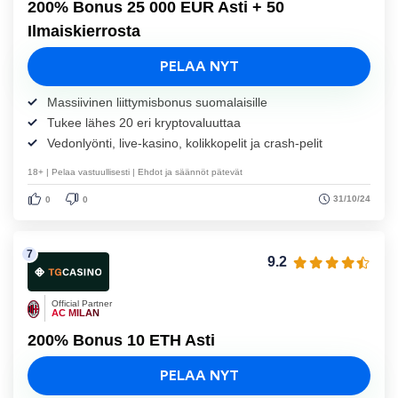
200% Bonus 25 000 EUR Asti + 50
Ilmaiskierrosta
PELAA NYT
Massiivinen liittymisbonus suomalaisille
Tukee lähes 20 eri kryptovaluuttaa
Vedonlyönti, live-kasino, kolikkopelit ja crash-pelit
18+ | Pelaa vastuullisesti | Ehdot ja säännöt pätevät
31/10/24
0
0
9.2
Official Partner
AC MILAN
200% Bonus 10 ETH Asti
PELAA NYT