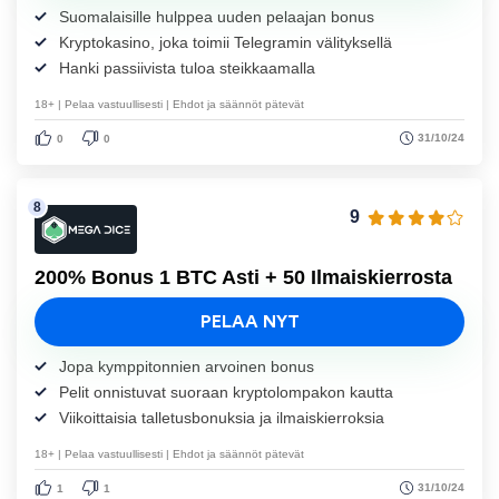
Suomalaisille hulppea uuden pelaajan bonus
Kryptokasino, joka toimii Telegramin välityksellä
Hanki passiivista tuloa steikkaamalla
18+ | Pelaa vastuullisesti | Ehdot ja säännöt pätevät
31/10/24
0
0
9
200% Bonus 1 BTC Asti + 50 Ilmaiskierrosta
PELAA NYT
Jopa kymppitonnien arvoinen bonus
Pelit onnistuvat suoraan kryptolompakon kautta
Viikoittaisia talletusbonuksia ja ilmaiskierroksia
18+ | Pelaa vastuullisesti | Ehdot ja säännöt pätevät
31/10/24
1
1