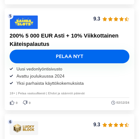
9.3
200% 5 000 EUR Asti + 10% Viikkottainen
Käteispalautus
PELAA NYT
Uusi vedonlyöntisivusto
Avattu joulukuussa 2024
Yksi parhaista käyttökokemuksista
18+ | Pelaa vastuullisesti | Ehdot ja säännöt pätevät
02/12/24
0
0
9.3