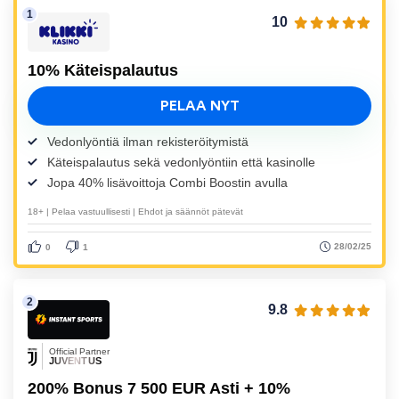
10
10% Käteispalautus
PELAA NYT
Vedonlyöntiä ilman rekisteröitymistä
Käteispalautus sekä vedonlyöntiin että kasinolle
Jopa 40% lisävoittoja Combi Boostin avulla
18+ | Pelaa vastuullisesti | Ehdot ja säännöt pätevät
28/02/25
0
1
9.8
Official Partner
JUVENTUS
200% Bonus 7 500 EUR Asti + 10%