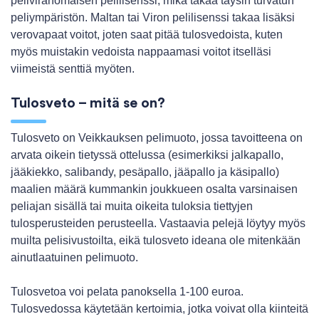
peliviranomaisen pelilisenssi, mikä takaa täysin turvatun
peliympäristön. Maltan tai Viron pelilisenssi takaa lisäksi
verovapaat voitot, joten saat pitää tulosvedoista, kuten
myös muistakin vedoista nappaamasi voitot itselläsi
viimeistä senttiä myöten.
Tulosveto – mitä se on?
Tulosveto on Veikkauksen pelimuoto, jossa tavoitteena on
arvata oikein tietyssä ottelussa (esimerkiksi jalkapallo,
jääkiekko, salibandy, pesäpallo, jääpallo ja käsipallo)
maalien määrä kummankin joukkueen osalta varsinaisen
peliajan sisällä tai muita oikeita tuloksia tiettyjen
tulosperusteiden perusteella. Vastaavia pelejä löytyy myös
muilta pelisivustoilta, eikä tulosveto ideana ole mitenkään
ainutlaatuinen pelimuoto.
Tulosvetoa voi pelata panoksella 1-100 euroa.
Tulosvedossa käytetään kertoimia, jotka voivat olla kiinteitä