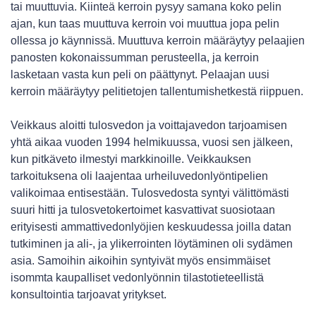
tai muuttuvia. Kiinteä kerroin pysyy samana koko pelin
ajan, kun taas muuttuva kerroin voi muuttua jopa pelin
ollessa jo käynnissä. Muuttuva kerroin määräytyy pelaajien
panosten kokonaissumman perusteella, ja kerroin
lasketaan vasta kun peli on päättynyt. Pelaajan uusi
kerroin määräytyy pelitietojen tallentumishetkestä riippuen.
Veikkaus aloitti tulosvedon ja voittajavedon tarjoamisen
yhtä aikaa vuoden 1994 helmikuussa, vuosi sen jälkeen,
kun pitkäveto ilmestyi markkinoille. Veikkauksen
tarkoituksena oli laajentaa urheiluvedonlyöntipelien
valikoimaa entisestään. Tulosvedosta syntyi välittömästi
suuri hitti ja tulosvetokertoimet kasvattivat suosiotaan
erityisesti ammattivedonlyöjien keskuudessa joilla datan
tutkiminen ja ali-, ja ylikerrointen löytäminen oli sydämen
asia. Samoihin aikoihin syntyivät myös ensimmäiset
isommta kaupalliset vedonlyönnin tilastotieteellistä
konsultointia tarjoavat yritykset.