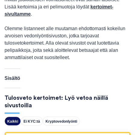
Lisää kertoimia ja eri pelimuotoja löydät
kertoimet-
sivultamme
.
Olemme listanneet alle muutaman ehdottomasti kokeilun
arvoisen vedonlyöntisivuston, jotka tarjoavat
tulosvetokertoimet. Alla olevat sivustot ovat luotettavia
pelipaikkoja, joita sekä aloittelevat betsaajat että alan
ammattilaiset ovat suositelleet.
Sisältö
Tulosveto kertoimet: Lyö vetoa näillä
sivustoilla
Kaikki
Ei KYC:tä
Kryptovedonlyönti