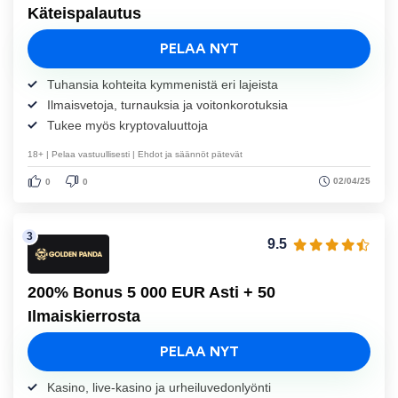
Käteispalautus
PELAA NYT
Tuhansia kohteita kymmenistä eri lajeista
Ilmaisvetoja, turnauksia ja voitonkorotuksia
Tukee myös kryptovaluuttoja
18+ | Pelaa vastuullisesti | Ehdot ja säännöt pätevät
02/04/25
0
0
9.5
200% Bonus 5 000 EUR Asti + 50
Ilmaiskierrosta
PELAA NYT
Kasino, live-kasino ja urheiluvedonlyönti