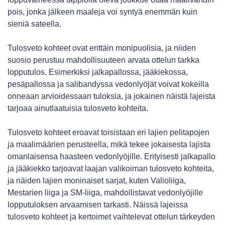
pois, jonka jälkeen maaleja voi syntyä enemmän kuin
sieniä sateella.
Tulosveto kohteet ovat erittäin monipuolisia, ja niiden
suosio perustuu mahdollisuuteen arvata ottelun tarkka
lopputulos. Esimerkiksi jalkapallossa, jääkiekossa,
pesäpallossa ja salibandyssa vedonlyöjät voivat kokeilla
onneaan arvioidessaan tuloksia, ja jokainen näistä lajeista
tarjoaa ainutlaatuisia tulosveto kohteita.
Tulosveto kohteet eroavat toisistaan eri lajien pelitapojen
ja maalimäärien perusteella, mikä tekee jokaisesta lajista
omanlaisensa haasteen vedonlyöjille. Erityisesti jalkapallo
ja jääkiekko tarjoavat laajan valikoiman tulosveto kohteita,
ja näiden lajien moninaiset sarjat, kuten Valioliiga,
Mestarien liiga ja SM-liiga, mahdollistavat vedonlyöjille
lopputuloksen arvaamisen tarkasti. Näissä lajeissa
tulosveto kohteet ja kertoimet vaihtelevat ottelun tärkeyden