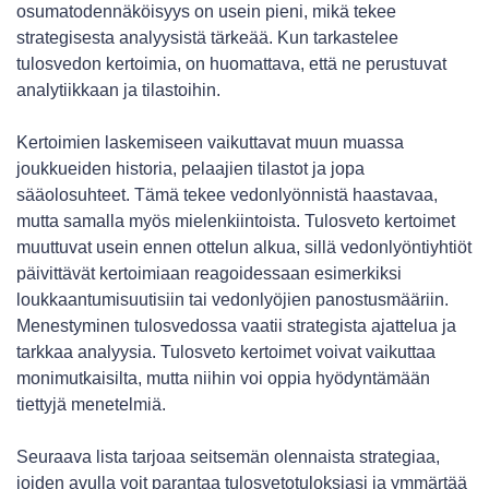
osumatodennäköisyys on usein pieni, mikä tekee
strategisesta analyysistä tärkeää. Kun tarkastelee
tulosvedon kertoimia, on huomattava, että ne perustuvat
analytiikkaan ja tilastoihin.
Kertoimien laskemiseen vaikuttavat muun muassa
joukkueiden historia, pelaajien tilastot ja jopa
sääolosuhteet. Tämä tekee vedonlyönnistä haastavaa,
mutta samalla myös mielenkiintoista. Tulosveto kertoimet
muuttuvat usein ennen ottelun alkua, sillä vedonlyöntiyhtiöt
päivittävät kertoimiaan reagoidessaan esimerkiksi
loukkaantumisuutisiin tai vedonlyöjien panostusmääriin.
Menestyminen tulosvedossa vaatii strategista ajattelua ja
tarkkaa analyysia. Tulosveto kertoimet voivat vaikuttaa
monimutkaisilta, mutta niihin voi oppia hyödyntämään
tiettyjä menetelmiä.
Seuraava lista tarjoaa seitsemän olennaista strategiaa,
joiden avulla voit parantaa tulosvetotuloksiasi ja ymmärtää