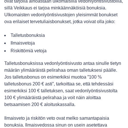
ovat tarjolla ainoastaan ulkomaisilla vedonlyöntisivustoilla,
sillä Veikkaus ei tarjoa minkäännäköisiä bonuksia.
Ulkomaisten vedonlyöntisivustojen yleisimmät bonukset
ova erilaiset tervetuliaisbonukset, jotka voivat olla joko:
Talletusbonuksia
Ilmaisvetoja
Riskittömiä vetoja
Talletusbonuksissa vedonlyöntisivusto antaa sinulle tietyn
määrän ylimääräistä pelirahaa oman talletuksesi päälle.
Jos talletusbonus on esimerkiksi muotoa ”100 %
talletusbonus 200 € asti”, tarkoittaa se, että tehdessäsi
esimerkiksi 100 € talletuksen, saat vedonlyöntisivustolta
100 € ylimääräistä pelirahaa ja voit näin aloittaa
betsaamisen 200 € aloituskassalla.
Ilmaisveto ja riskitön veto ovat melko samantapaisia
bonuksia. Ilmaisvedossa sinun on usein asetettava