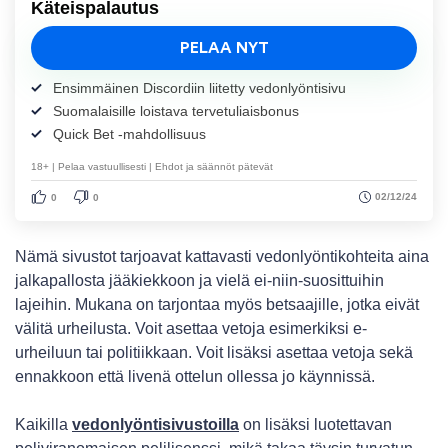
Käteispalautus
PELAA NYT
Ensimmäinen Discordiin liitetty vedonlyöntisivu
Suomalaisille loistava tervetuliaisbonus
Quick Bet -mahdollisuus
18+ | Pelaa vastuullisesti | Ehdot ja säännöt pätevät
02/12/24
0
0
Nämä sivustot tarjoavat kattavasti vedonlyöntikohteita aina
jalkapallosta jääkiekkoon ja vielä ei-niin-suosittuihin
lajeihin. Mukana on tarjontaa myös betsaajille, jotka eivät
välitä urheilusta. Voit asettaa vetoja esimerkiksi e-
urheiluun tai politiikkaan. Voit lisäksi asettaa vetoja sekä
ennakkoon että livenä ottelun ollessa jo käynnissä.
Kaikilla
vedonlyöntisivustoilla
on lisäksi luotettavan