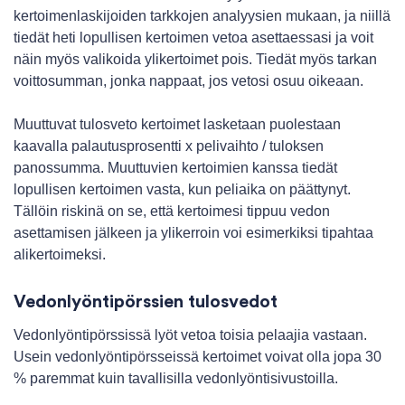
kertoimenlaskijoiden tarkkojen analyysien mukaan, ja niillä
tiedät heti lopullisen kertoimen vetoa asettaessasi ja voit
näin myös valikoida ylikertoimet pois. Tiedät myös tarkan
voittosumman, jonka nappaat, jos vetosi osuu oikeaan.
Muuttuvat tulosveto kertoimet lasketaan puolestaan
kaavalla palautusprosentti x pelivaihto / tuloksen
panossumma. Muuttuvien kertoimien kanssa tiedät
lopullisen kertoimen vasta, kun peliaika on päättynyt.
Tällöin riskinä on se, että kertoimesi tippuu vedon
asettamisen jälkeen ja ylikerroin voi esimerkiksi tipahtaa
alikertoimeksi.
Vedonlyöntipörssien tulosvedot
Vedonlyöntipörssissä lyöt vetoa toisia pelaajia vastaan.
Usein vedonlyöntipörsseissä kertoimet voivat olla jopa 30
% paremmat kuin tavallisilla vedonlyöntisivustoilla.