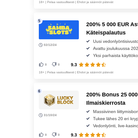
18+ | Pelaa vastuullisesti | Ehdot ja säännöt pätevät
200% 5 000 EUR Ast
Käteispalautus
Uusi vedonlyöntisivust
02/12/24
Avattu joulukuussa 20
Yksi parhaista käyttök
9.3
0
0
18+ | Pelaa vastuullisesti | Ehdot ja säännöt pätevät
200% Bonus 25 000 
Ilmaiskierrosta
Massiivinen liittymisbo
31/10/24
Tukee lähes 20 eri kry
Vedonlyönti, live-kasino,
9.3
0
0