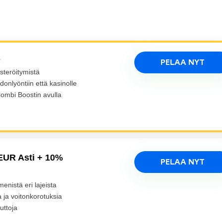
s
PELAA NYT
steröitymistä
onlyöntiin että kasinolle
Combi Boostin avulla
EUR Asti + 10%
PELAA NYT
nistä eri lajeista
a ja voitonkorotuksia
uttoja