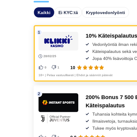
Kaikki
Ei KYC:tä
Kryptovedonlyönti
10% Käteispalautu
Vedonlyöntiä ilman reki
Käteispalautus sekä ved
28/02/25
Jopa 40% lisävoittoja 
10
0
1
18+ | Pelaa vastuullisesti | Ehdot ja säännöt pätevät
200% Bonus 7 500 
Käteispalautus
Tuhansia kohteita kymme
Official Partner
02/04/25
JUVENTUS
Ilmaisvetoja, turnauksi
Tukee myös kryptovalu