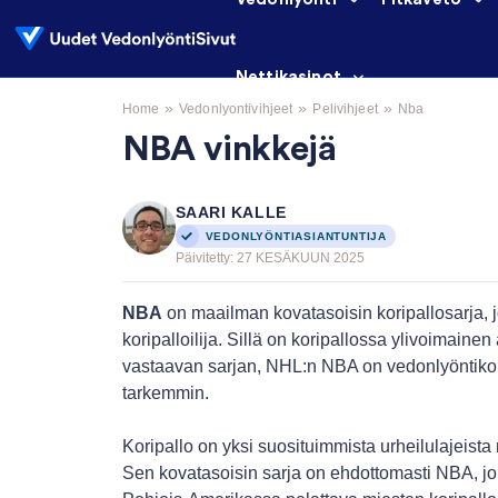
Nettikasinot
»
»
»
Home
Vedonlyontivihjeet
Pelivihjeet
Nba
NBA vinkkejä
SAARI KALLE
VEDONLYÖNTIASIANTUNTIJA
Päivitetty:
27 KESÄKUUN 2025
NBA
on maailman kovatasoisin koripallosarja, 
koripalloilija. Sillä on koripallossa ylivoimain
vastaavan sarjan, NHL:n NBA on vedonlyöntikoht
tarkemmin.
Koripallo on yksi suosituimmista urheilulajeista
Sen kovatasoisin sarja on ehdottomasti NBA, jo