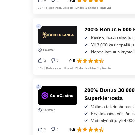
9.8
0
0
18+ | Pelaa vastuullisesti | Ehdot ja säännöt pätevät
200% Bonus 5 000 E
Kasino, live-kasino ja 
Yli 3 000 kasinopeliä j
31/10/24
Nopea kotiutus kryptoil
9.5
2
0
18+ | Pelaa vastuullisesti | Ehdot ja säännöt pätevät
200% Bonus 30 000 
Superkierrosta
Valtava talletusbonus ja
31/12/24
Kryptokasino välittömill
Vedonlyönti ja yli 4 00
9.5
2
0