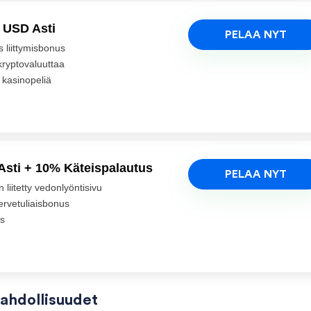
 USD Asti
PELAA NYT
 liittymisbonus
ryptovaluuttaa
0 kasinopeliä
sti + 10% Käteispalautus
PELAA NYT
liitetty vedonlyöntisivu
tervetuliaisbonus
s
ahdollisuudet