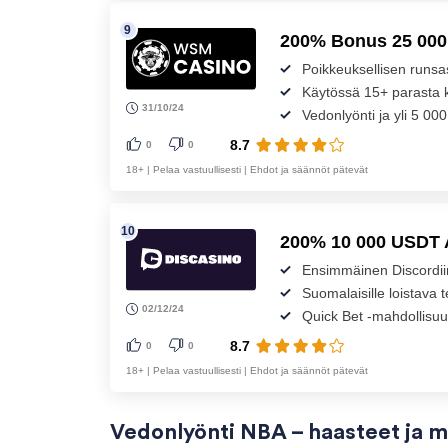
200% Bonus 25 000
Poikkeuksellisen runsas
Käytössä 15+ parasta k
31/10/24
Vedonlyönti ja yli 5 00
8.7
0
0
18+ | Pelaa vastuullisesti | Ehdot ja säännöt pätevät
200% 10 000 USDT A
Ensimmäinen Discordiin 
Suomalaisille loistava 
02/12/24
Quick Bet -mahdollisuu
8.7
0
0
18+ | Pelaa vastuullisesti | Ehdot ja säännöt pätevät
Vedonlyönti NBA – haasteet ja m