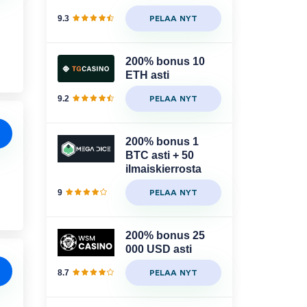
9.3
PELAA NYT
200% bonus 10
ETH asti
9.2
PELAA NYT
200% bonus 1
BTC asti + 50
ilmaiskierrosta
9
PELAA NYT
200% bonus 25
000 USD asti
8.7
PELAA NYT