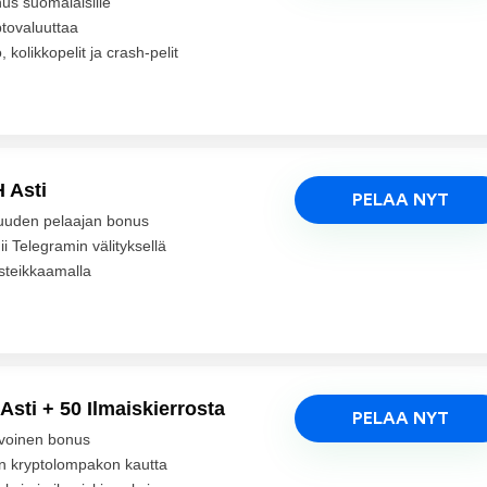
nus suomalaisille
ptovaluuttaa
 kolikkopelit ja crash-pelit
 Asti
PELAA NYT
 uuden pelaajan bonus
i Telegramin välityksellä
 steikkaamalla
sti + 50 Ilmaiskierrosta
PELAA NYT
voinen bonus
an kryptolompakon kautta