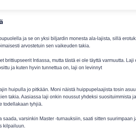
ä
uolella ja se on yksi biljardin monesta ala-lajista, sillä erotuk
oimaisesti arvostetuin sen vaikeuden takia.
rittiupseerit Intiassa, mutta tästä ei ole täyttä varmuutta. Laji
ttu ja kuten hyvin tunnettua on, laji on levinnyt
ajin huipulla jo pitkään. Moni näistä huippupelaajista tosin asuu
ien takia. Aasiassa laji onkin noussut yhdeksi suosituimmista j
e todellakaan tyhjiä.
a saada, varsinkin Master -turnauksiin, saati sitten suurimpaan j
kilpailuun.