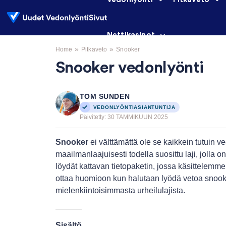
Nettikasinot
»
»
Home
Pitkaveto
Snooker
Snooker vedonlyönti
TOM SUNDEN
VEDONLYÖNTIASIANTUNTIJA
Päivitetty:
30 TAMMIKUUN 2025
Snooker
ei välttämättä ole se kaikkein tutuin 
maailmanlaajuisesti todella suosittu laji, joll
löydät kattavan tietopaketin, jossa käsittelemme
ottaa huomioon kun halutaan lyödä vetoa snooker
mielenkiintoisimmasta urheilulajista.
Sisältö