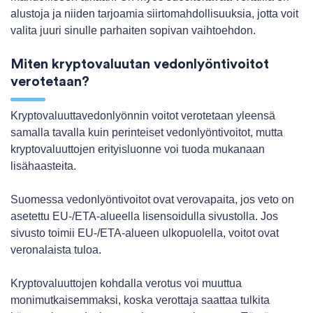
alustoja ja niiden tarjoamia siirtomahdollisuuksia, jotta voit
valita juuri sinulle parhaiten sopivan vaihtoehdon.
Miten kryptovaluutan vedonlyöntivoitot
verotetaan?
Kryptovaluuttavedonlyönnin voitot verotetaan yleensä
samalla tavalla kuin perinteiset vedonlyöntivoitot, mutta
kryptovaluuttojen erityisluonne voi tuoda mukanaan
lisähaasteita.
Suomessa vedonlyöntivoitot ovat verovapaita, jos veto on
asetettu EU-/ETA-alueella lisensoidulla sivustolla. Jos
sivusto toimii EU-/ETA-alueen ulkopuolella, voitot ovat
veronalaista tuloa.
Kryptovaluuttojen kohdalla verotus voi muuttua
monimutkaisemmaksi, koska verottaja saattaa tulkita