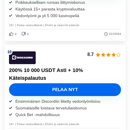
Poikkeuksellisen runsas liittymisbonus
Käytössä 15+ parasta kryptovaluuttaa
Vedonlyönti ja yli 5 000 kasinopeliä
18+ | Pelaa vastuullisesti | Ehdot ja säännöt pätevät
31/10/24
0
0
8.7
200% 10 000 USDT Asti + 10%
Käteispalautus
PELAA NYT
Ensimmäinen Discordiin liitetty vedonlyöntisivu
Suomalaisille loistava tervetuliaisbonus
Quick Bet -mahdollisuus
18+ | Pelaa vastuullisesti | Ehdot ja säännöt pätevät