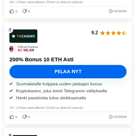
18+ | Pelaa vastuullisesti | Ehdot ja säännöt pätevät
31/10/24
0
0
9.2
Official Partner
AC MILAN
200% Bonus 10 ETH Asti
PELAA NYT
Suomalaisille hulppea uuden pelaajan bonus
Kryptokasino, joka toimii Telegramin välityksellä
Hanki passiivista tuloa steikkaamalla
18+ | Pelaa vastuullisesti | Ehdot ja säännöt pätevät
31/10/24
0
0