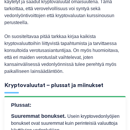
käytetyt ja saadut kryptovaluutat omaisuutena. Tämä
tarkoittaa, että verovelvollisuus voi syntyä sekä
vedonlyöntivoittojen että kryptovaluutan kurssinousun
perusteella.
On suositeltavaa pitää tarkkaa kirjaa kaikista
kryptovaluuttoihin liittyvistä tapahtumista ja tarvittaessa
konsultoida verotusasiantuntijaa. On myös huomioitava,
että eri maiden verotuslait vaihtelevat, joten
kansainvälisessä vedonlyönnissä tulee perehtyä myös
paikalliseen lainsäädäntöön.
Kryptovaluutat – plussat ja miinukset
Plussat:
Suuremmat bonukset.
Usein kryptovedonlyöjien
bonukset ovat suuremmat kuin perinteisiä valuuttoja