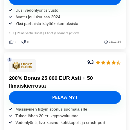
Uusi vedonlyöntisivusto
Avattu joulukuussa 2024
Yksi parhaista käyttökokemuksista
18+ | Pelaa vastuullisesti | Ehdot ja säännöt pätevät
02/12/24
0
0
9.3
200% Bonus 25 000 EUR Asti + 50
Ilmaiskierrosta
PELAA NYT
Massiivinen liittymisbonus suomalaisille
Tukee lähes 20 eri kryptovaluuttaa
Vedonlyönti, live-kasino, kolikkopelit ja crash-pelit