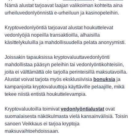
Nämä alustat tarjoavat laajan valikoiman kohteita aina
urheiluvedonlyönnistä e-urheiluun ja kasinopeleihin.
Kryptovedonlyöntiä tarjoavat alustat houkuttelevat
vedonlyöjiä nopeilla transaktioilla, alhaisilla
käsittelykuluilla ja mahdollisuudella pelata anonyymisti.
Joissakin tapauksissa kryptovaluuttavedonlyönti
mahdollistaa pääsyn peleihin tai vedonlyöntikohteisiin,
joita ei välttämättä ole tarjolla perinteisillä maksutavoilla.
Alustat voivat tarjota myös eksklusiivisia
bonuksia
ja
kampanjoita kryptovaluuttoja käyttäville pelaajille, mikä
tekee niistä entistä houkuttelevampia.
Kryptovaluutoilla toimivat
vedonlyöntialustat
ovat
suomalaisesta näkökulmasta vielä kansainvälisiä. Toisin
sanoen Veikkaus ei tarjoa kryptoja
maksuvaihtoehdoissaan.