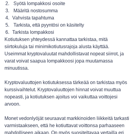
Syötä lompakkosi osoite
Määritä nostosumma
Vahvista tapahtuma
Tarkista, että pyyntösi on käsitelty
Tarkista lompakkosi
Kotiutuksen yhteydessä kannattaa tarkistaa, mitä
siirtokuluja tai minimikotiutusrajoja alusta käyttää.
Useimmat kryptovaluutat mahdollistavat nopeat siirrot, ja
varat voivat saapua lompakkoosi jopa muutamassa
minuutissa.
Kryptovaluuttojen kotiutuksessa tärkeää on tarkistaa myös
kurssivaihtelut. Kryptovaluuttojen hinnat voivat muuttua
nopeasti, ja kotiutuksen ajoitus voi vaikuttaa voittojesi
arvoon.
Monet vedonlyöjät seuraavat markkinoiden liikkeitä tarkasti
varmistaakseen, että he kotiuttavat voittonsa parhaaseen
mahdolliseen aikaan. On myös suositeltavaa vertailla eri