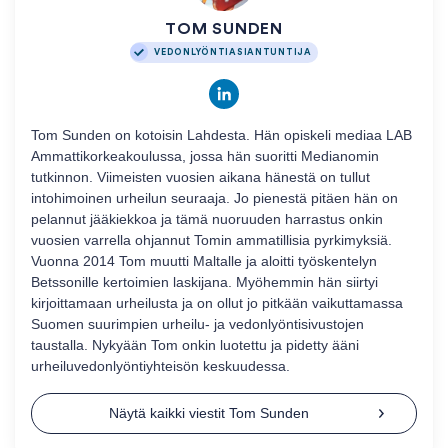
TOM SUNDEN
VEDONLYÖNTIASIANTUNTIJA
Tom Sunden on kotoisin Lahdesta. Hän opiskeli mediaa LAB
Ammattikorkeakoulussa, jossa hän suoritti Medianomin
tutkinnon. Viimeisten vuosien aikana hänestä on tullut
intohimoinen urheilun seuraaja. Jo pienestä pitäen hän on
pelannut jääkiekkoa ja tämä nuoruuden harrastus onkin
vuosien varrella ohjannut Tomin ammatillisia pyrkimyksiä.
Vuonna 2014 Tom muutti Maltalle ja aloitti työskentelyn
Betssonille kertoimien laskijana. Myöhemmin hän siirtyi
kirjoittamaan urheilusta ja on ollut jo pitkään vaikuttamassa
Suomen suurimpien urheilu- ja vedonlyöntisivustojen
taustalla. Nykyään Tom onkin luotettu ja pidetty ääni
urheiluvedonlyöntiyhteisön keskuudessa.
Näytä kaikki viestit Tom Sunden