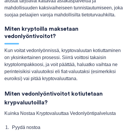
alustat tarjoavat kattavaa asiakaspalvelua ja
mahdollisuuden kaksivaiheiseen tunnistautumiseen, joka
suojaa pelaajien varoja mahdollisilta tietoturvauhkilta.
Miten kryptoilla maksetaan
vedonlyöntivoitot?
Kun voitat vedonlyönnissä, kryptovaluutan kotiuttaminen
on yksinkertainen prosessi. Siirrä voittosi takaisin
kryptolompakkoosi, ja voit päättää, haluatko vaihtaa ne
perinteisikisi valuutoiksi eli fiat-valuutaksi (esimerkiksi
euroiksi) vai pitää kryptovaluuttana.
Miten vedonlyöntivoitot kotiutetaan
krypvaluutoilla?
Kuinka Nostaa Kryptovaluuttaa Vedonlyöntipalvelusta
Pyydä nostoa