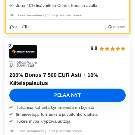
Jopa 40% lisävoittoja Combi Boostin avulla
18+ | Pelaa vastuullisesti | Ehdot ja säännöt pätevät
28/02/25
0
1
9.8
Official Partner
JUVENTUS
200% Bonus 7 500 EUR Asti + 10%
Käteispalautus
PELAA NYT
Tuhansia kohteita kymmenistä eri lajeista
Ilmaisvetoja, turnauksia ja voitonkorotuksia
Tukee myös kryptovaluuttoja
18+ | Pelaa vastuullisesti | Ehdot ja säännöt pätevät