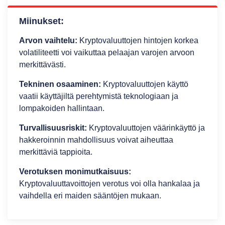
Miinukset:
Arvon vaihtelu:
Kryptovaluuttojen hintojen korkea
volatiliteetti voi vaikuttaa pelaajan varojen arvoon
merkittävästi.
Tekninen osaaminen:
Kryptovaluuttojen käyttö
vaatii käyttäjiltä perehtymistä teknologiaan ja
lompakoiden hallintaan.
Turvallisuusriskit:
Kryptovaluuttojen väärinkäyttö ja
hakkeroinnin mahdollisuus voivat aiheuttaa
merkittäviä tappioita.
Verotuksen monimutkaisuus:
Kryptovaluuttavoittojen verotus voi olla hankalaa ja
vaihdella eri maiden sääntöjen mukaan.