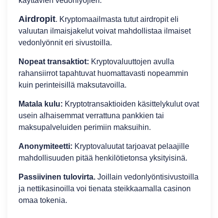
käyttävien vedonlyöjien.
Airdropit
. Kryptomaailmasta tutut airdropit eli
valuutan ilmaisjakelut voivat mahdollistaa ilmaiset
vedonlyönnit eri sivustoilla.
Nopeat transaktiot:
Kryptovaluuttojen avulla
rahansiirrot tapahtuvat huomattavasti nopeammin
kuin perinteisillä maksutavoilla.
Matala kulu:
Kryptotransaktioiden käsittelykulut ovat
usein alhaisemmat verrattuna pankkien tai
maksupalveluiden perimiin maksuihin.
Anonymiteetti:
Kryptovaluutat tarjoavat pelaajille
mahdollisuuden pitää henkilötietonsa yksityisinä.
Passiivinen tulovirta.
Joillain vedonlyöntisivustoilla
ja nettikasinoilla voi tienata steikkaamalla casinon
omaa tokenia.