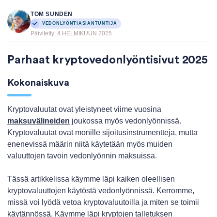
TOM SUNDEN
VEDONLYÖNTIASIANTUNTIJA
Päivitetty:
4 HELMIKUUN 2025
Parhaat kryptovedonlyöntisivut 2025
Kokonaiskuva
Kryptovaluutat ovat yleistyneet viime vuosina
maksuvälineiden
joukossa myös vedonlyönnissä.
Kryptovaluutat ovat monille sijoitusinstrumentteja, mutta
enenevissä määrin niitä käytetään myös muiden
valuuttojen tavoin vedonlyönnin maksuissa.
Tässä artikkelissa käymme läpi kaiken oleellisen
kryptovaluuttojen käytöstä vedonlyönnissä. Kerromme,
missä voi lyödä vetoa kryptovaluutoilla ja miten se toimii
käytännössä. Käymme läpi kryptojen talletuksen