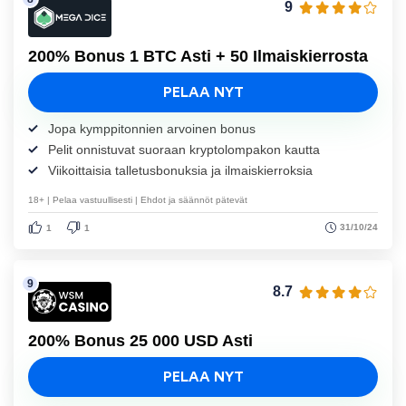
9
200% Bonus 1 BTC Asti + 50 Ilmaiskierrosta
PELAA NYT
Jopa kymppitonnien arvoinen bonus
Pelit onnistuvat suoraan kryptolompakon kautta
Viikoittaisia talletusbonuksia ja ilmaiskierroksia
18+ | Pelaa vastuullisesti | Ehdot ja säännöt pätevät
31/10/24
1
1
8.7
200% Bonus 25 000 USD Asti
PELAA NYT