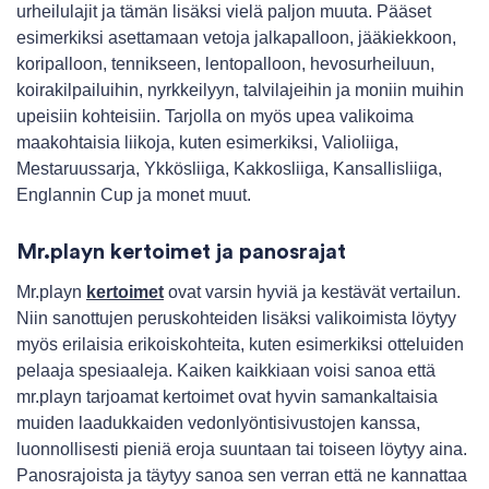
urheilulajit ja tämän lisäksi vielä paljon muuta. Pääset
esimerkiksi asettamaan vetoja jalkapalloon, jääkiekkoon,
koripalloon, tennikseen, lentopalloon, hevosurheiluun,
koirakilpailuihin, nyrkkeilyyn, talvilajeihin ja moniin muihin
upeisiin kohteisiin. Tarjolla on myös upea valikoima
maakohtaisia liikoja, kuten esimerkiksi, Valioliiga,
Mestaruussarja, Ykkösliiga, Kakkosliiga, Kansallisliiga,
Englannin Cup ja monet muut.
Mr.playn kertoimet ja panosrajat
Mr.playn
kertoimet
ovat varsin hyviä ja kestävät vertailun.
Niin sanottujen peruskohteiden lisäksi valikoimista löytyy
myös erilaisia erikoiskohteita, kuten esimerkiksi otteluiden
pelaaja spesiaaleja. Kaiken kaikkiaan voisi sanoa että
mr.playn tarjoamat kertoimet ovat hyvin samankaltaisia
muiden laadukkaiden vedonlyöntisivustojen kanssa,
luonnollisesti pieniä eroja suuntaan tai toiseen löytyy aina.
Panosrajoista ja täytyy sanoa sen verran että ne kannattaa