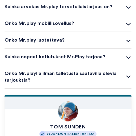
Kuinka arvokas Mr.play tervetuliaistarjous on?
Onko Mr.play mobiilisovellus?
Onko Mr.play luotettava?
Kuinka nopeat kotiutukset Mr.Play tarjoaa?
Onko Mr.playlla ilman talletusta saatavilla olevia
tarjouksia?
TOM SUNDEN
VEDONLYÖNTIASIANTUNTIJA