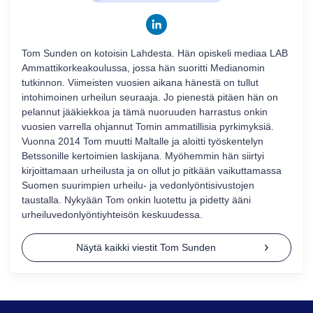
Tom Sunden on kotoisin Lahdesta. Hän opiskeli mediaa LAB
Ammattikorkeakoulussa, jossa hän suoritti Medianomin
tutkinnon. Viimeisten vuosien aikana hänestä on tullut
intohimoinen urheilun seuraaja. Jo pienestä pitäen hän on
pelannut jääkiekkoa ja tämä nuoruuden harrastus onkin
vuosien varrella ohjannut Tomin ammatillisia pyrkimyksiä.
Vuonna 2014 Tom muutti Maltalle ja aloitti työskentelyn
Betssonille kertoimien laskijana. Myöhemmin hän siirtyi
kirjoittamaan urheilusta ja on ollut jo pitkään vaikuttamassa
Suomen suurimpien urheilu- ja vedonlyöntisivustojen
taustalla. Nykyään Tom onkin luotettu ja pidetty ääni
urheiluvedonlyöntiyhteisön keskuudessa.
Näytä kaikki viestit Tom Sunden