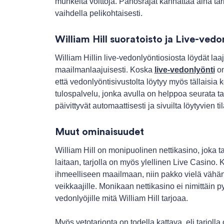
muhkeita voittoja. Panosrajat kannattaa aina tark
vaihdella pelikohtaisesti.
William Hill suoratoisto ja Live-vedo
William Hillin live-vedonlyöntiosiosta löydät laa
maailmanlaajuisesti. Koska
live-vedonlyönti
on
että vedonlyöntisivustolta löytyy myös tällaisia 
tulospalvelu, jonka avulla on helppoa seurata tapa
päivittyvät automaattisesti ja sivuilta löytyvien 
Muut ominaisuudet
William Hill on monipuolinen nettikasino, joka 
laitaan, tarjolla on myös ylellinen Live Casino
ihmeelliseen maailmaan, niin pakko vielä vähä
veikkaajille. Monikaan nettikasino ei nimittäin 
vedonlyöjille mitä William Hill tarjoaa.
Myös vetotarjonta on todella kattava, eli tarjolla