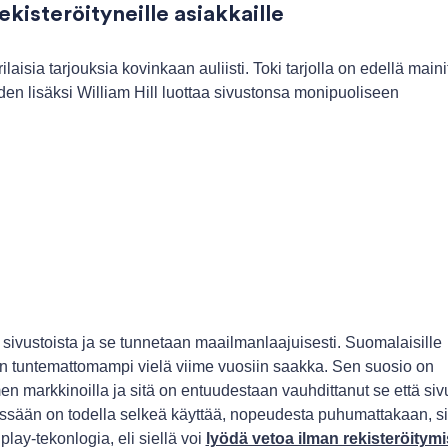
ekisteröityneille asiakkaille
erilaisia tarjouksia kovinkaan auliisti. Toki tarjolla on edellä maini
iden lisäksi William Hill luottaa sivustonsa monipuoliseen
a sivustoista ja se tunnetaan maailmanlaajuisesti. Suomalaisille
eman tuntemattomampi vielä viime vuosiin saakka. Sen suosio on
 markkinoilla ja sitä on entuudestaan vauhdittanut se että siv
essään on todella selkeä käyttää, nopeudesta puhumattakaan, si
 play-tekonlogia, eli siellä voi
lyödä vetoa ilman rekisteröitymi