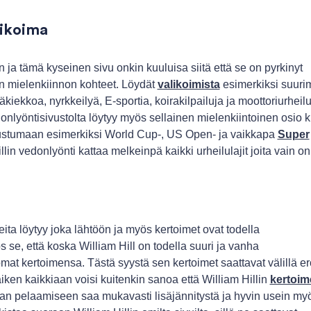
likoima
ön ja tämä kyseinen sivu onkin kuuluisa siitä että se on pyrkinyt
 mielenkiinnon kohteet. Löydät
valikoimista
esimerkiksi suuri
jääkiekkoa, nyrkkeilyä, E-sportia, koirakilpailuja ja moottoriurhei
nlyöntisivustolta löytyy myös sellainen mielenkiintoinen osio k
tustumaan esimerkiksi World Cup-, US Open- ja vaikkapa
Super
llin vedonlyönti kattaa melkeinpä kaikki urheilulajit joita vain on
teita löytyy joka lähtöön ja myös kertoimet ovat todella
 se, että koska William Hill on todella suuri ja vanha
mat kertoimensa. Tästä syystä sen kertoimet saattavat välillä er
iken kaikkiaan voisi kuitenkin sanoa että William Hillin
kertoim
aan pelaamiseen saa mukavasti lisäjännitystä ja hyvin usein my