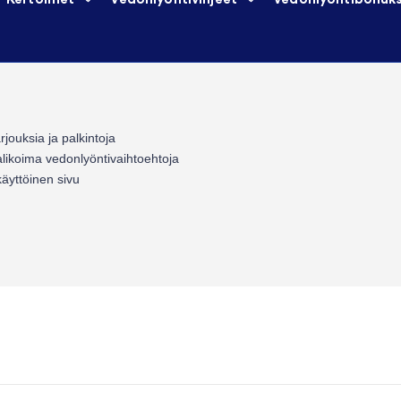
rjouksia ja palkintoja
alikoima vedonlyöntivaihtoehtoja
äyttöinen sivu