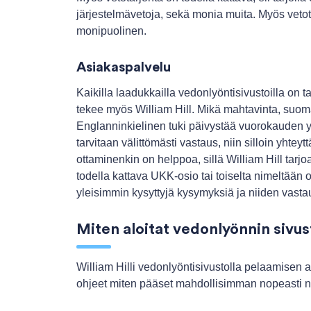
järjestelmävetoja, sekä monia muita. Myös vetot
monipuolinen.
Asiakaspalvelu
Kaikilla laadukkailla vedonlyöntisivustoilla on t
tekee myös William Hill. Mikä mahtavinta, suoma
Englanninkielinen tuki päivystää vuorokauden ym
tarvitaan välittömästi vastaus, niin silloin yhte
ottaminenkin on helppoa, sillä William Hill tarj
todella kattava UKK-osio tai toiselta nimeltään
yleisimmin kysyttyjä kysymyksiä ja niiden vasta
Miten aloitat vedonlyönnin sivust
William Hilli vedonlyöntisivustolla pelaamisen 
ohjeet miten pääset mahdollisimman nopeasti na