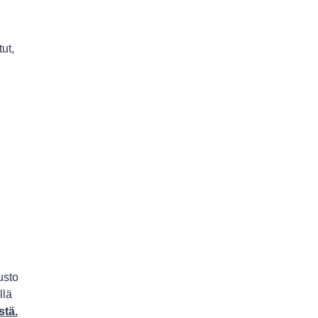
tut,
usto
llä
stä.