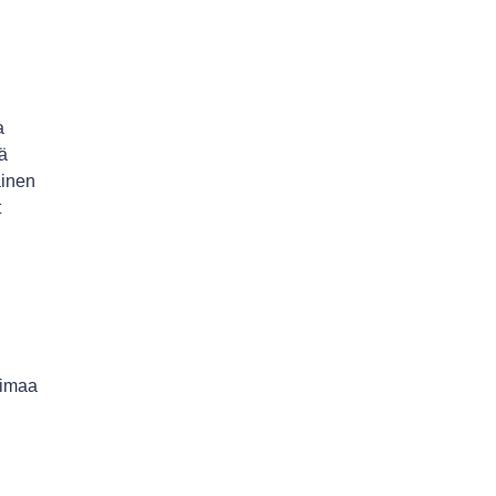
a
ä
ainen
t
oimaa